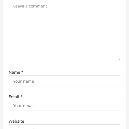
i
o
n
Name
*
Email
*
Website