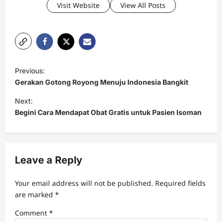
Visit Website
View All Posts
P
Previous:
o
Gerakan Gotong Royong Menuju Indonesia Bangkit
s
Next:
t
Begini Cara Mendapat Obat Gratis untuk Pasien Isoman
n
a
v
Leave a Reply
i
Your email address will not be published.
Required fields
g
are marked
*
a
Comment
*
t