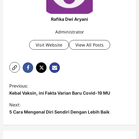
Rafika Dwi Aryani
Administrator
Visit Website
View All Posts
P
Previous:
o
Kebal Vaksin, ini Fakta Varian Baru Covid-19 MU
s
Next:
t
5 Cara Mengenal Diri Sendiri Dengan Lebih Baik
n
a