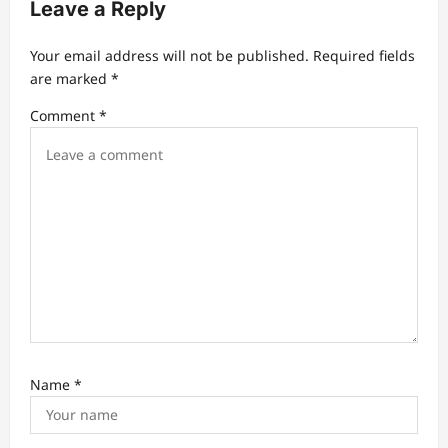
v
Leave a Reply
i
Your email address will not be published.
Required fields
g
are marked
*
a
Comment
*
t
i
o
n
Name
*