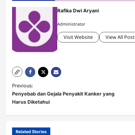
Rafika Dwi Aryani
Administrator
Visit Website
View All Post
P
Previous:
Penyebab dan Gejala Penyakit Kanker yang
o
Harus Diketahui
s
t
n
Related Stories