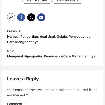
Visit Website
View All Posts
P
Previous:
o
Herpes: Pengertian, Asal Usul, Gejala, Penyebab, dan
s
Cara Mengobatinya
t
Next:
Mengenal Hipospadia: Penyebab & Cara Menanganinya
n
a
v
Leave a Reply
i
g
Your email address will not be published.
Required fields
a
are marked
*
t
Comment
*