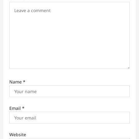
i
o
n
Name
*
Email
*
Website