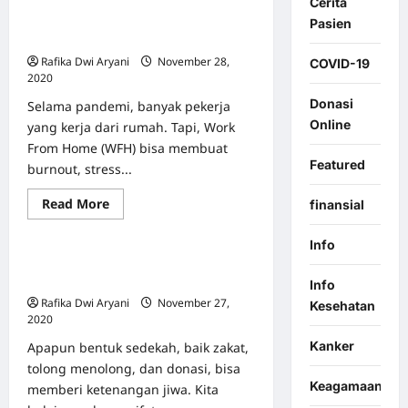
Cerita
Susah
Kenali Tanda-Tanda Burnout Karena
Pasien
Tidur?
Coba
Work from Home
5
Rafika Dwi Aryani
November 28,
Latihan
COVID-19
Pernapasan
2020
0
Ini
Donasi
Selama pandemi, banyak pekerja
Online
yang kerja dari rumah. Tapi, Work
From Home (WFH) bisa membuat
Featured
burnout, stress...
Berita & Event
Featured
Read
Read More
finansial
Zakat
more
about
Kenali
Info
Tanda-
Benarkah Sedekah Bisa Memberikan
Tanda
Burnout
Ketenangan Jiwa?
Info
Karena
Rafika Dwi Aryani
November 27,
Work
Kesehatan
from
2020
0
Home
Kanker
Apapun bentuk sedekah, baik zakat,
tolong menolong, dan donasi, bisa
Keagamaan
memberi ketenangan jiwa. Kita