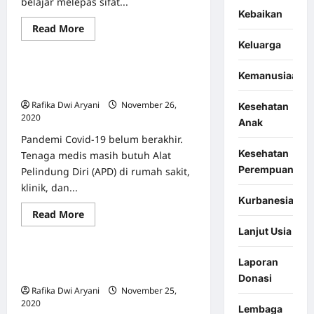
belajar melepas sifat...
Kebaikan
Berita & Event
COVID-19
Read
Read More
Featured
Info Kesehatan
more
Keluarga
about
Benarkah
Sedekah
Tenaga Medis Masih Butuh Donasi
Kemanusiaan
Bisa
Memberikan
APD dan Masker
Ketenangan
Rafika Dwi Aryani
November 26,
Jiwa?
Kesehatan
2020
0
Anak
Pandemi Covid-19 belum berakhir.
Kesehatan
Tenaga medis masih butuh Alat
Perempuan
Pelindung Diri (APD) di rumah sakit,
klinik, dan...
Kurbanesia
Berita & Event
Featured
Read
Read More
Info Kesehatan
Mental Health
more
Lanjut Usia
about
Tenaga
Medis
Apa Itu Anxiety? Apakah Sama
Laporan
Masih
Butuh
Dengan Insecurity?
Donasi
Donasi
Rafika Dwi Aryani
November 25,
APD
dan
2020
0
Lembaga
Masker