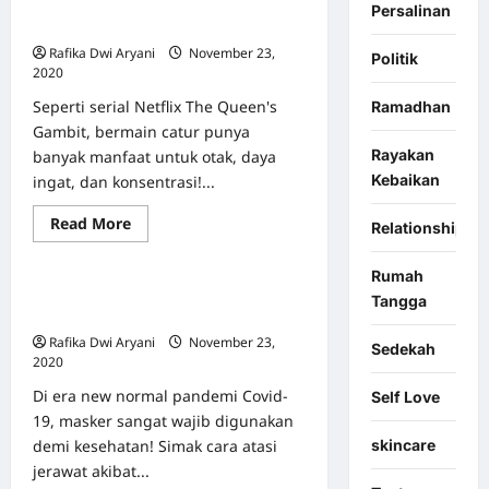
Manfaat Psikologis Main Catur ala
Bisa
Persalinan
Sembuh
The Queen’s Gambit
dengan
Rafika Dwi Aryani
November 23,
Sendirinya?
Politik
2020
0
Seperti serial Netflix The Queen's
Ramadhan
Gambit, bermain catur punya
Rayakan
banyak manfaat untuk otak, daya
Kebaikan
ingat, dan konsentrasi!...
Berita & Event
Featured
Read
Read More
Relationship
Info Kesehatan
Self Love
more
about
Manfaat
Rumah
Psikologis
Cara Mengatasi Jerawat Akibat
Main
Tangga
Catur
Penggunaan Masker
ala
Rafika Dwi Aryani
November 23,
The
Sedekah
Queen’s
2020
0
Gambit
Di era new normal pandemi Covid-
Self Love
19, masker sangat wajib digunakan
skincare
demi kesehatan! Simak cara atasi
jerawat akibat...