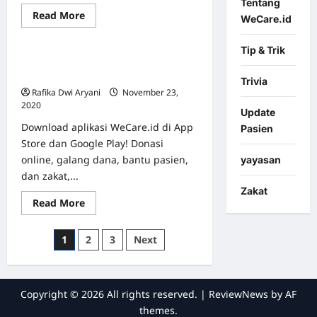
Tentang
Read
Read More
WeCare.id
Berita & Event
Featured
more
about
Cara
Tip & Trik
Mengatasi
Donasi Lebih Mudah dengan
Jerawat
Akibat
Aplikasi WeCare.id!
Trivia
Penggunaan
Rafika Dwi Aryani
November 23,
Masker
2020
0
Update
Download aplikasi WeCare.id di App
Pasien
Store dan Google Play! Donasi
online, galang dana, bantu pasien,
yayasan
dan zakat,...
Zakat
Read
Read More
more
about
Donasi
Posts
1
2
3
Next
Lebih
Mudah
pagination
dengan
Aplikasi
WeCare.id!
Copyright © 2026 All rights reserved.
|
ReviewNews
by AF
themes.