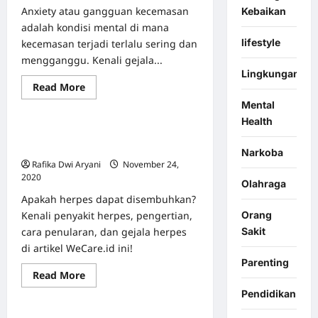
Anxiety atau gangguan kecemasan
Kebaikan
adalah kondisi mental di mana
lifestyle
kecemasan terjadi terlalu sering dan
mengganggu. Kenali gejala...
Lingkungan
Berita & Event
Featured
Read
Read More
Info Kesehatan
more
Mental
about
Apa
Health
Itu
Apa Herpes Bisa Sembuh dengan
Anxiety?
Apakah
Sendirinya?
Narkoba
Sama
Rafika Dwi Aryani
November 24,
Dengan
Insecurity?
2020
0
Olahraga
Apakah herpes dapat disembuhkan?
Orang
Kenali penyakit herpes, pengertian,
Sakit
cara penularan, dan gejala herpes
di artikel WeCare.id ini!
Parenting
Berita & Event
Featured
Read
Read More
Mental Health
more
Pendidikan
about
Apa
Herpes