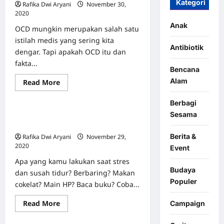
Kategori
Rafika Dwi Aryani
November 30,
2020
0
Anak
OCD mungkin merupakan salah satu
istilah medis yang sering kita
Antibiotik
dengar. Tapi apakah OCD itu dan
fakta...
Bencana
Alam
Read
Read More
Featured
Info Kesehatan
more
about
4
Berbagi
Hal
Stres? Susah Tidur? Coba 5 Latihan
Sesama
Penting
Yang
Pernapasan Ini
Harus
Berita &
Rafika Dwi Aryani
November 29,
Diketahui
Tentang
2020
0
Event
OCD
Apa yang kamu lakukan saat stres
Budaya
dan susah tidur? Berbaring? Makan
Populer
cokelat? Main HP? Baca buku? Coba...
Read
Read More
Campaign
Featured
Mental Health
more
about
Stres?