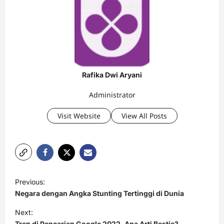
Rafika Dwi Aryani
Administrator
Visit Website
View All Posts
P
Previous:
o
Negara dengan Angka Stunting Tertinggi di Dunia
s
Next:
t
Tren di Pencarian Google 2022, Apa Arti Bestie?