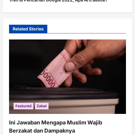
n
a
v
Related Stories
i
g
a
t
i
o
n
Featured
Zakat
Ini Jawaban Mengapa Muslim Wajib
Berzakat dan Dampaknya