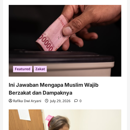
i
g
a
t
i
o
n
Featured
Zakat
Ini Jawaban Mengapa Muslim Wajib
Berzakat dan Dampaknya
Rafika Dwi Aryani
July 29, 2026
0