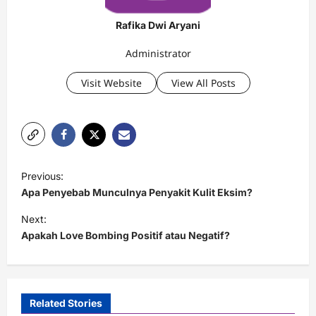
Rafika Dwi Aryani
Administrator
Visit Website
View All Posts
P
Previous:
o
Apa Penyebab Munculnya Penyakit Kulit Eksim?
s
Next:
t
Apakah Love Bombing Positif atau Negatif?
n
a
v
Related Stories