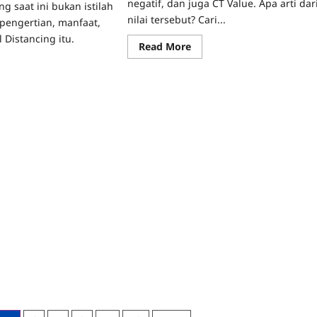
negatif, dan juga CT Value. Apa arti dar
ng saat ini bukan istilah
nilai tersebut? Cari...
 pengertian, manfaat,
 Distancing itu.
Read
Read More
more
ad
about
re
Apa
ut
Arti
gertian,
CT
faat,
Value
n
pada
a
Pasien
sical
Positif
tancing
COVID-
19?