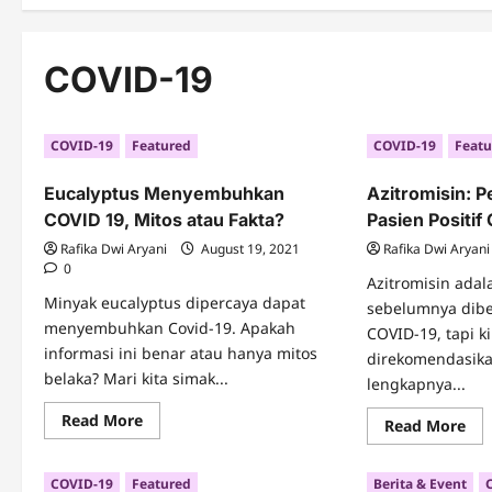
COVID-19
COVID-19
Featured
COVID-19
Featu
Eucalyptus Menyembuhkan
Azitromisin: 
COVID 19, Mitos atau Fakta?
Pasien Positif
Rafika Dwi Aryani
August 19, 2021
Rafika Dwi Aryani
0
Azitromisin adal
Minyak eucalyptus dipercaya dapat
sebelumnya dibe
menyembuhkan Covid-19. Apakah
COVID-19, tapi ki
informasi ini benar atau hanya mitos
direkomendasikan
belaka? Mari kita simak...
lengkapnya...
Read
Read More
Re
Read More
more
mo
about
abo
Eucalyptus
Azi
Menyembuhkan
COVID-19
Featured
Berita & Event
Pe