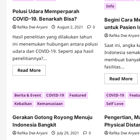
COVID
bag
19,
Info
Pas
Mitos
Polusi Udara Memperparah
Pos
atau
COV
COVID-19. Benarkah Bisa?
Fakta?
Begini Cara M
19
untuk Pasien 
Rafika Dwi Aryani
August 2, 2021
0
Rafika Dwi Aryani
Hasil penelitian yang dilakukan tahun
ini menemukan hubungan antara polusi
Saat ini, angka 
udara dan COVID-19. Seperti apa hasil
Indonesia semaki
penelitiannya?...
membuat banyak
fasilitas...
Read
Read More
more
Re
about
Read More
mo
Polusi
abo
Udara
Beg
Memperparah
Berita & Event
COVID-19
Featured
COVID-19
Featu
Car
COVID-
Me
19.
Kebaikan
Kemanusiaan
Self Love
Ob
Benarkah
Gra
Bisa?
un
Gerakan Gotong Royong Menuju
Pengertian, M
Pas
Is
Indonesia Bangkit
Physical Dista
Rafika Dwi Aryani
July 29, 2021
0
Rafika Dwi Aryani