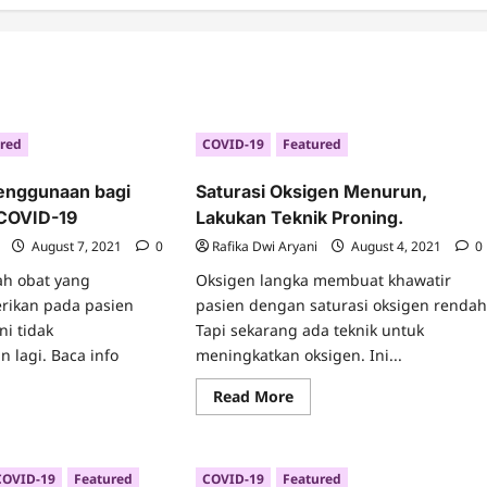
red
COVID-19
Featured
Penggunaan bagi
Saturasi Oksigen Menurun,
 COVID-19
Lakukan Teknik Proning.
August 7, 2021
0
Rafika Dwi Aryani
August 4, 2021
0
ah obat yang
Oksigen langka membuat khawatir
rikan pada pasien
pasien dengan saturasi oksigen rendah
ni tidak
Tapi sekarang ada teknik untuk
 lagi. Baca info
meningkatkan oksigen. Ini...
Read
Read More
more
ad
about
re
Saturasi
ut
Oksigen
tromisin:
Menurun,
COVID-19
Featured
COVID-19
Featured
nggunaan
Lakukan