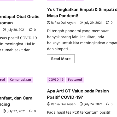
i
Teknik
ien
Proning.
Yuk Tingkatkan Empati & Simpati d
itif
ID-
Masa Pandemi!
endapat Obat Gratis
Isoman
Rafika Dwi Aryani
July 29, 2021
0
July 30, 2021
0
Di tengah pandemi yang membuat
banyak orang lain kesulitan, ada
kasus positif COVID-19
baiknya untuk kita meningkatkan empat
n meningkat. Hal ini
dan simpati...
 rumah sakit dan
Read
Read More
more
ad
about
re
Yuk
ut
Tingkatkan
ini
Empati
red
Kemanusiaan
COVID-19
Featured
a
&
ndapat
Simpati
at
di
Apa Arti CT Value pada Pasien
tis
Masa
tuk
Pandemi!
Positif COVID-19?
anfaat, dan Cara
ien
oman
ncing
Rafika Dwi Aryani
July 24, 2021
0
July 27, 2021
0
Pada hasil tes PCR tercantum positif,