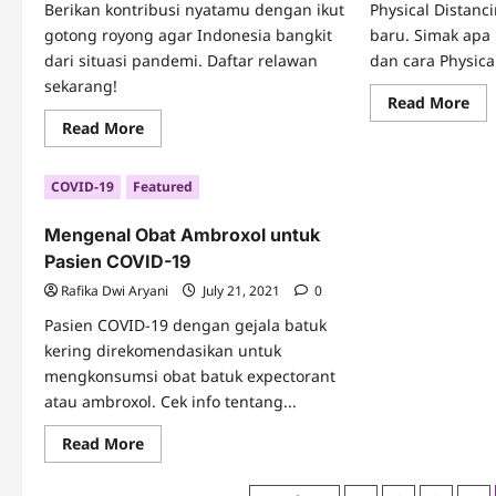
Berikan kontribusi nyatamu dengan ikut
Physical Distanci
gotong royong agar Indonesia bangkit
baru. Simak apa
dari situasi pandemi. Daftar relawan
dan cara Physical
sekarang!
Re
Read More
mo
Read
Read More
abo
more
Pen
about
Man
Gerakan
da
COVID-19
Featured
Gotong
Car
Royong
Phy
Menuju
Dis
Mengenal Obat Ambroxol untuk
Indonesia
Bangkit
Pasien COVID-19
Rafika Dwi Aryani
July 21, 2021
0
Pasien COVID-19 dengan gejala batuk
kering direkomendasikan untuk
mengkonsumsi obat batuk expectorant
atau ambroxol. Cek info tentang...
Read
Read More
more
about
Mengenal