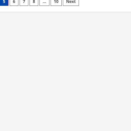
5
6
7
8
…
10
Next