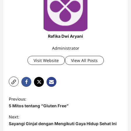
Rafika Dwi Aryani
Administrator
Visit Website
View All Posts
P
Previous:
o
5 Mitos tentang “Gluten Free”
s
Next:
t
Sayangi Ginjal dengan Mengikuti Gaya Hidup Sehat Ini