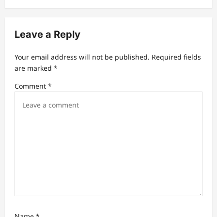
n
a
v
Leave a Reply
i
Your email address will not be published.
Required fields
g
are marked
*
a
Comment
*
t
i
o
n
Name
*