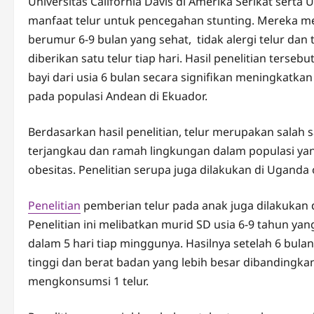
Universitas California Davis di Amerika Serikat sert
manfaat telur untuk pencegahan stunting. Mereka me
berumur 6-9 bulan yang sehat, tidak alergi telur da
diberikan satu telur tiap hari. Hasil penelitian te
bayi dari usia 6 bulan secara signifikan meningkatk
pada populasi Andean di Ekuador.
Berdasarkan hasil penelitian, telur merupakan salah 
terjangkau dan ramah lingkungan dalam populasi yan
obesitas. Penelitian serupa juga dilakukan di Uganda 
Penelitian
pemberian telur pada anak juga dilakukan di
Penelitian ini melibatkan murid SD usia 6-9 tahun yang
dalam 5 hari tiap minggunya. Hasilnya setelah 6 bula
tinggi dan berat badan yang lebih besar dibandingk
mengkonsumsi 1 telur.