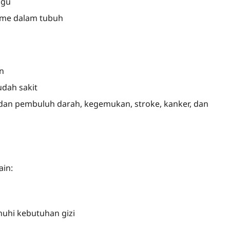
ggu
sme dalam tubuh
n
dah sakit
g dan pembuluh darah, kegemukan, stroke, kanker, dan
ain:
uhi kebutuhan gizi